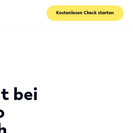
Kostenlosen Check starten
t bei
o
h