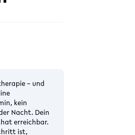
therapie – und
eine
min, kein
der Nacht. Dein
hat erreichbar.
ritt ist,