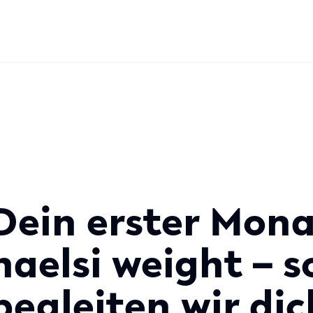
Dein erster Mona
haelsi weight – s
begleiten wir dic